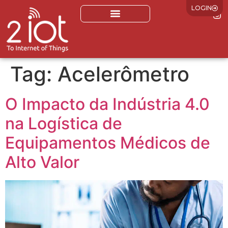
LOGIN
Tag:
Acelerômetro
O Impacto da Indústria 4.0
na Logística de
Equipamentos Médicos de
Alto Valor