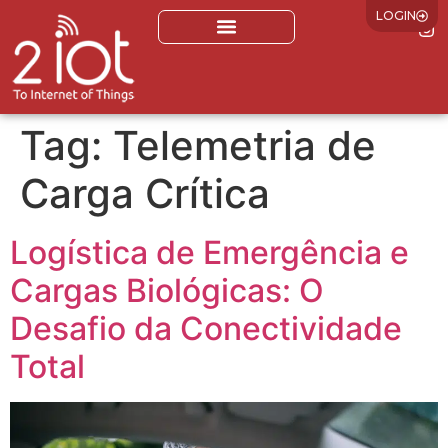
LOGIN
Tag:
Telemetria de
Carga Crítica
Logística de Emergência e
Cargas Biológicas: O
Desafio da Conectividade
Total